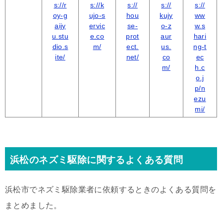
s://r
s://k
s://
s://
s://
oy-g
ujo-s
hou
kujy
ww
aijy
ervic
se-
o-z
w.s
u.stu
e.co
prot
aur
hari
dio.s
m/
ect.
us.
ng-t
ite/
net/
co
ec
m/
h.c
o.j
p/n
ezu
mi/
浜松のネズミ駆除に関するよくある質問
浜松市でネズミ駆除業者に依頼するときのよくある質問を
まとめました。