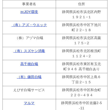
事業者名
住所
㈱JOY環境
静岡県浜松市浜北区内野
１９２１−１
（有）アズ・ウエック
静岡県浜松市中区下池川
町２２−１８
（株）アヅマ白蟻
静岡県浜松市浜北区高薗
１７５−２
（有）スズケン消毒
静岡県浜松市北区根洗町
１１２４−２
高千穂白蟻
静岡県浜松市東区有玉北
町９４６ 高千穂白あり
（有）鎌田白蟻
静岡県浜松市中区上島６
丁目２−１５
えびす白蟻サービス
静岡県浜松市中区和合町
２２０−４９４
マルマ
静岡県浜松市中区佐藤2-5
-11