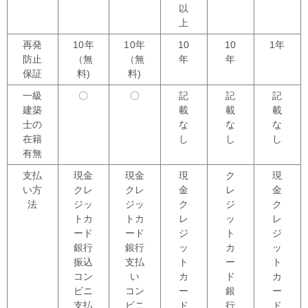
以
上
再発
10年
10年
10
10
1年
防止
（無
（無
年
年
保証
料)
料)
一級
〇
〇
記
記
記
建築
載
載
載
士の
な
な
な
在籍
し
し
し
有無
支払
現金
現金
現
ク
現
い方
クレ
クレ
金
レ
金
法
ジッ
ジッ
ク
ジ
ク
トカ
トカ
レ
ッ
レ
ード
ード
ジ
ト
ジ
銀行
銀行
ッ
カ
ッ
振込
支払
ト
ー
ト
コン
い
カ
ド
カ
ビニ
コン
ー
銀
ー
支払
ビニ
ド
行
ド