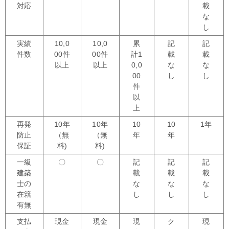
対応
載
な
し
実績
10,0
10,0
累
記
記
件数
00件
00件
計1
載
載
以上
以上
0,0
な
な
00
し
し
件
以
上
再発
10年
10年
10
10
1年
防止
（無
（無
年
年
保証
料)
料)
一級
〇
〇
記
記
記
建築
載
載
載
士の
な
な
な
在籍
し
し
し
有無
支払
現金
現金
現
ク
現