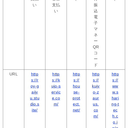
い
支払
振
い
込
電
子
マ
ネ
ー
QR
コ
ー
ド
URL
http
http
http
http
http
s://r
s://k
s://
s://
s://
oy-g
ujo-s
hou
kujy
ww
aijy
ervic
se-
o-z
w.s
u.stu
e.co
prot
aur
hari
dio.s
m/
ect.
us.
ng-t
ite/
net/
co
ec
m/
h.c
o.j