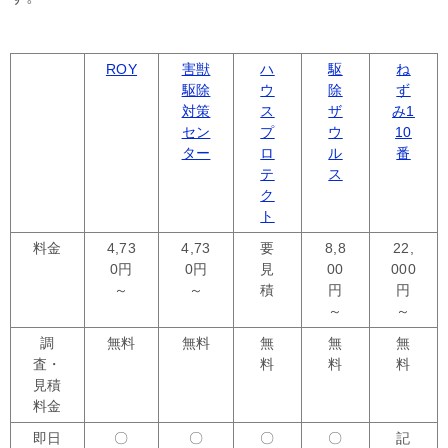
ROY
害獣
ハ
駆
ね
駆除
ウ
除
ず
対策
ス
ザ
み1
セン
プ
ウ
10
ター
ロ
ル
番
テ
ス
ク
ト
料金
4,73
4,73
要
8,8
22,
0円
0円
見
00
000
～
～
積
円
円
～
～
調
無料
無料
無
無
無
査・
料
料
料
見積
料金
即日
〇
〇
〇
〇
記