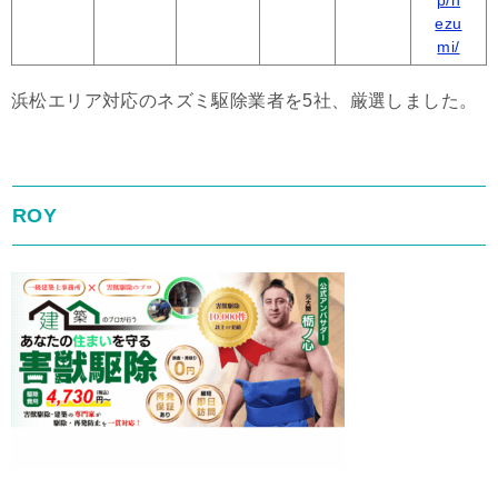
p/n
ezu
mi/
浜松エリア対応のネズミ駆除業者を5社、厳選しました。
ROY