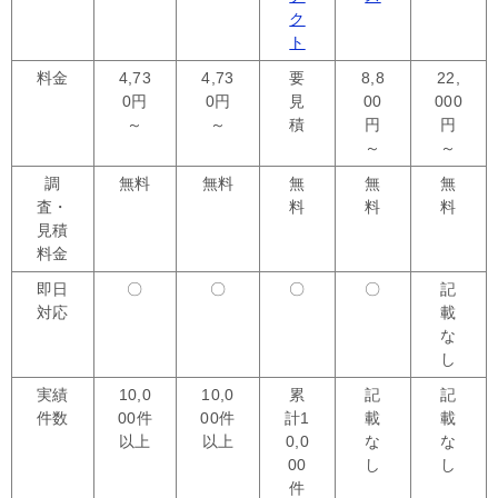
ク
ト
料金
4,73
4,73
要
8,8
22,
0円
0円
見
00
000
～
～
積
円
円
～
～
調
無料
無料
無
無
無
査・
料
料
料
見積
料金
即日
〇
〇
〇
〇
記
対応
載
な
し
実績
10,0
10,0
累
記
記
件数
00件
00件
計1
載
載
以上
以上
0,0
な
な
00
し
し
件