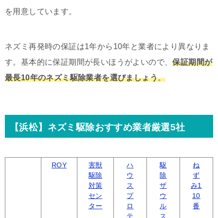
を用意しています。
ネズミ再発時の保証は
1
年から
10
年と業者により異なりま
す。基本的に保証期間が長いほうがよいので、
保証期間が
最長
10
年のネズミ駆除業者を選びましょう
。
【浜松】ネズミ駆除おすすめ業者厳選5社
ROY
害獣
ハ
駆
ね
駆除
ウ
除
ず
対策
ス
ザ
み1
セン
プ
ウ
10
ター
ロ
ル
番
テ
ス