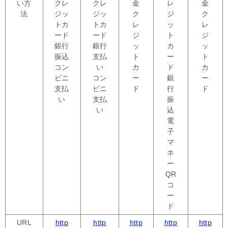
い方
クレ
クレ
金
レ
金
法
ジッ
ジッ
ク
ジ
ク
トカ
トカ
レ
ッ
レ
ード
ード
ジ
ト
ジ
銀行
銀行
ッ
カ
ッ
振込
支払
ト
ー
ト
コン
い
カ
ド
カ
ビニ
コン
ー
銀
ー
支払
ビニ
ド
行
ド
い
支払
振
い
込
電
子
マ
ネ
ー
QR
コ
ー
ド
URL
http
http
http
http
http