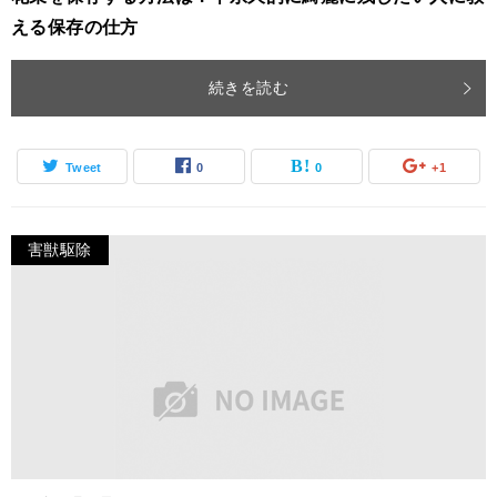
える保存の仕方
続きを読む
Tweet
0
0
+1
害獣駆除