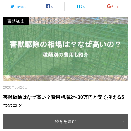
Tweet
0
0
+1
害獣駆除
2026年6月26日
害獣駆除はなぜ高い？費用相場2〜30万円と安く抑える5
つのコツ
続きを読む