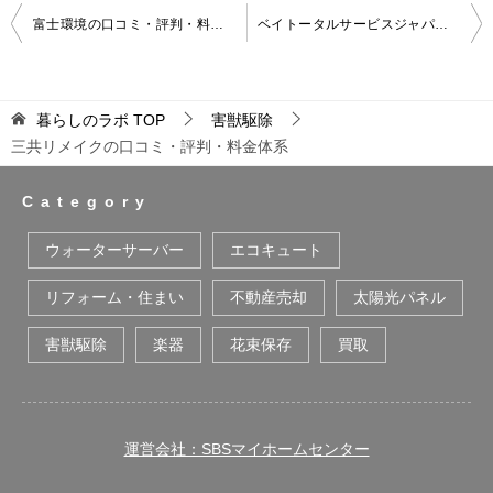
投
富士環境の口コミ・評判・料金体系
ベイトータルサービスジャパンの口コミ・評判・料金体系
稿
ナ
暮らしのラボ
TOP
害獣駆除
ビ
三共リメイクの口コミ・評判・料金体系
ゲ
ー
Category
シ
ウォーターサーバー
エコキュート
ョ
リフォーム・住まい
不動産売却
太陽光パネル
ン
害獣駆除
楽器
花束保存
買取
運営会社：SBSマイホームセンター