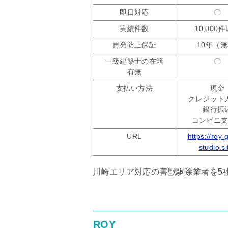
即日対応
〇
実績件数
10,000
再発防止保証
10年（無
一級建築士の在籍
〇
有無
支払い方法
現金
クレジット
銀行振
コンビニ
URL
https://roy-
studio.si
川崎エリア対応の害獣駆除業者を5
ROY