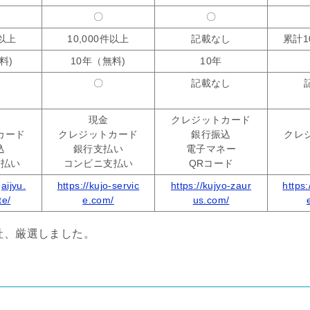
〇
〇
件以上
10,000件以上
記載なし
累計1
料)
10年（無料)
10年
〇
記載なし
現金
クレジットカード
カード
クレジットカード
銀行振込
クレ
込
銀行支払い
電子マネー
支払い
コンビニ支払い
QRコード
gaijyu.
https://kujo-servic
https://kujyo-zaur
https
te/
e.com/
us.com/
社、厳選しました。