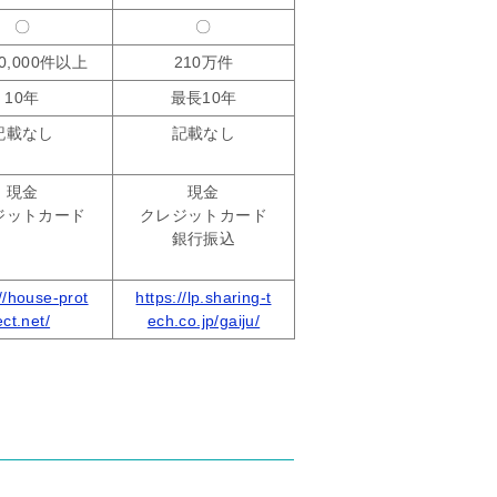
〇
〇
0,000件以上
210万件
10年
最長10年
記載なし
記載なし
現金
現金
ジットカード
クレジットカード
銀行振込
://house-prot
https://lp.sharing-t
ect.net/
ech.co.jp/gaiju/