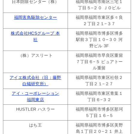
日本防除センター（株）
福岡県福岡市南区三宅１
丁目５−２０ ＪＯビル
福岡害鳥駆除センター
福岡県福岡市東区多々良
２丁目２１−３７
株式会社HCSグループ 本
福岡県福岡市博多区博多
社
駅前３丁目１０−３０ 河
野ビル 3F
（株）アスリート
福岡県福岡市早良区重留
７丁目６−５ ピュアトー
ル重留
アイエ株式会社（旧：藤野
福岡県福岡市東区社領２
白蟻研究所）
丁目２１−２７
アイ・コーポレーション
福岡県福岡市東区青葉１
福岡東店
丁目６−３２
HUSTLER ハスラー
福岡県福岡市博多区那珂
５丁目１６−５
はち王
福岡県福岡市博多区美野
島１丁目２０−２１ 井上