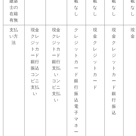
建築
載
載
載
載
士の
な
な
な
な
在籍
し
し
し
し
有無
支払
現金
現金
ク
現
現
現
い方
クレ
クレ
レ
金
金
金
法
ジッ
ジッ
ジ
ク
ク
トカ
トカ
ッ
レ
レ
ード
ード
ト
ジ
ジ
銀行
銀行
カ
ッ
ッ
振込
支払
ー
ト
ト
コン
い
ド
カ
カ
ビニ
コン
銀
ー
ー
支払
ビニ
行
ド
ド
い
支払
振
銀
い
込
行
電
振
子
込
マ
ネ
ー