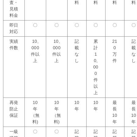
査・
料
料
料
料
見積
料金
即日
〇
〇
〇
〇
〇
〇
対応
実績
10,
10,
記
累
21
記
件数
000
000
載
計
0
載
件以
件以
な
1
万
な
上
上
し
0,
件
し
00
0
件
以
上
再発
10
10
10
10
最
最
防止
年
年
年
年
長
長
保証
（無
（無
10
10
料)
料)
年
年
一級
〇
〇
記
記
記
記