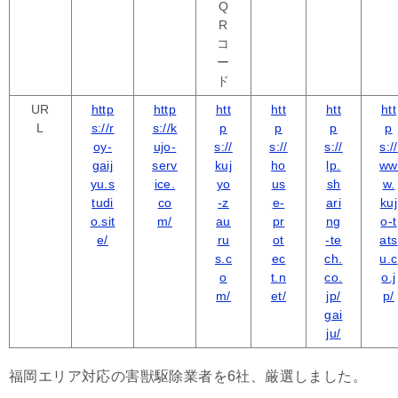
Q
R
コ
ー
ド
UR
http
http
htt
htt
htt
htt
L
s://r
s://k
p
p
p
p
oy-
ujo-
s://
s://
s://
s://
gaij
serv
kuj
ho
lp.
ww
yu.s
ice.
yo
us
sh
w.
tudi
co
-z
e-
ari
kuj
o.sit
m/
au
pr
ng
o-t
e/
ru
ot
-te
ats
s.c
ec
ch.
u.c
o
t.n
co.
o.j
m/
et/
jp/
p/
gai
ju/
福岡エリア対応の害獣駆除業者を6社、厳選しました。