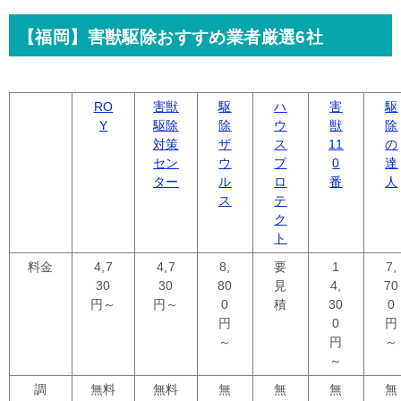
【福岡】害獣駆除おすすめ業者厳選6社
RO
害獣
駆
ハ
害
駆
Y
駆除
除
ウ
獣
除
対策
ザ
ス
11
の
セン
ウ
プ
0
達
ター
ル
ロ
番
人
ス
テ
ク
ト
料金
4,7
4,7
8,
要
1
7,
30
30
80
見
4,
70
円～
円～
0
積
30
0
円
0
円
～
円
～
～
調
無料
無料
無
無
無
無