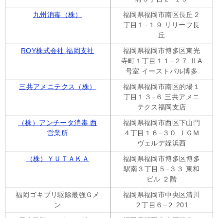
九州消毒（株）
福岡県福岡市南区長丘２
丁目１−１９ リリーフ長
丘
ROY株式会社 福岡支社
福岡県福岡市博多区東光
寺町１丁目１１−２７ ⅡA
号室 イーストパル博多
三共アメニテクス（株）
福岡県福岡市南区的場１
丁目１３−６ 三共アメニ
テクス福岡支店
（株）アンチータ消毒 西
福岡県福岡市西区下山門
営業所
４丁目１６−３０ ＪＧＭ
ヴェルデ姪浜西
（株）ＹＵＴＡＫＡ
福岡県福岡市博多区博多
駅南３丁目５−３３ 東和
ビル ２階
福岡ゴキブリ駆除最強Ｇメ
福岡県福岡市中央区清川
ン
２丁目６−２ 201