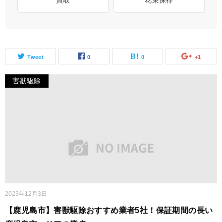
買取
花束保存
Tweet
0
0
+1
害獣駆除
2023年12月3日
【鹿児島市】害獣駆除おすすめ業者5社！保証期間の長い