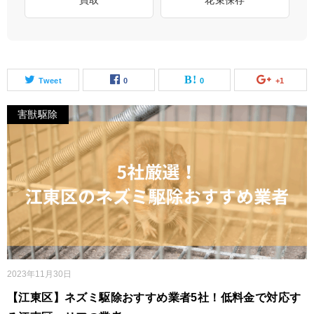
買取
花束保存
Tweet
0
0
+1
害獣駆除
2023年11月30日
【江東区】ネズミ駆除おすすめ業者5社！低料金で対応す