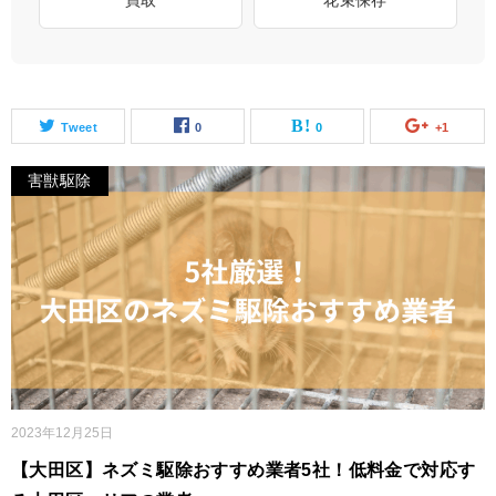
買取
花束保存
Tweet
0
0
+1
害獣駆除
2023年12月25日
【大田区】ネズミ駆除おすすめ業者5社！低料金で対応す