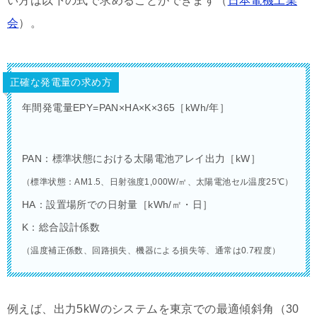
い方は以下の式で求めることができます（
日本電機工業
会
）。
正確な発電量の求め方
年間発電量E
PY
=P
AN
×H
A
×K×365［kWh/年］
P
AN
：標準状態における太陽電池アレイ出力［kW］
（標準状態：AM1.5、日射強度1,000W/㎡、太陽電池セル温度25℃）
H
A
：設置場所での日射量［kWh/㎡・日］
K：総合設計係数
（温度補正係数、回路損失、機器による損失等、通常は0.7程度）
例えば、出力5kWのシステムを東京での最適傾斜角（30