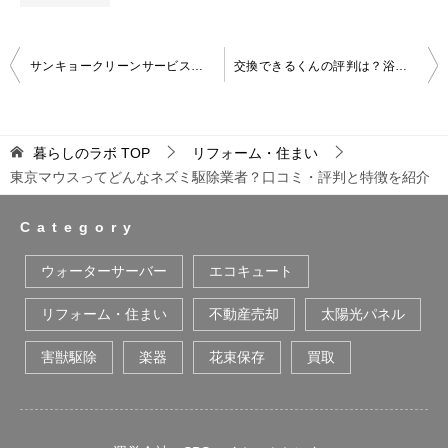
投
サンキョークリーンサービスってどんなネズミ駆除業者？口コミ・評判と特徴を紹介
交換できるくんの評判は？浴室乾燥機やコンロの交換に関する世間の声
稿
ナ
暮らしのラボ
TOP
リフォーム・住まい
ビ
東京マウスってどんなネズミ駆除業者？口コミ・評判と特徴を紹介
ゲ
ー
Category
シ
ウォーターサーバー
エコキュート
ョ
リフォーム・住まい
不動産売却
太陽光パネル
ン
害獣駆除
楽器
花束保存
買取