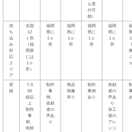
も受
付可
能）
持
全国
福岡
福岡
福岡
福岡
ち
12
県に
県に
県に
県に
込
ヶ所
1ヵ
1ヵ
1ヵ
1ヵ
み
（福
所
所
所
所
対
岡県
応
には
エ
1ヵ
リ
所）
ア
実
7,0
制作
商品
制作
依頼
績
00
事
画像
事例
者の
組以
例、
有り
あり
声あ
上
依頼
り
制作
者の
加工
事
声あ
後の
例、
り
アレ
依頼
ンジ