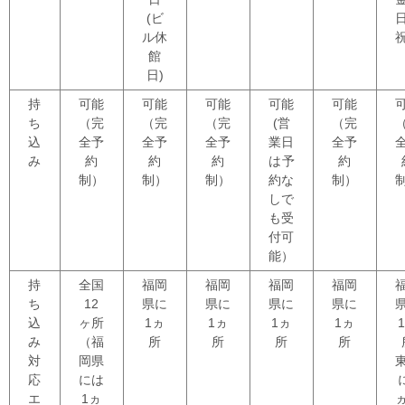
(ビ
ル休
館
日)
持
可能
可能
可能
可能
可能
ち
（完
（完
（完
(営
（完
込
全予
全予
全予
業日
全予
み
約
約
約
は
予
約
制）
制）
制）
約な
制）
しで
も受
付可
能）
持
全国
福岡
福岡
福岡
福岡
ち
12
県に
県に
県に
県に
込
ヶ所
1ヵ
1ヵ
1ヵ
1ヵ
み
（福
所
所
所
所
対
岡県
応
には
エ
1ヵ