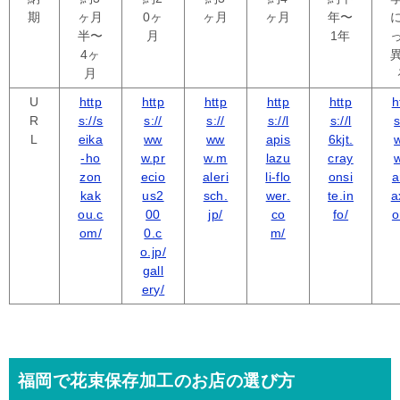
期
ヶ月
0ヶ
ヶ月
ヶ月
年〜
半〜
月
1年
4ヶ
月
U
h
ttp
http
http
http
http
h
R
s://s
s://
s://
s://l
s://l
s
L
eika
ww
ww
apis
6kjt.
-ho
w.pr
w.m
lazu
cray
w
zon
ecio
aleri
li-flo
onsi
a
kak
us2
sch.
wer.
te.in
a
ou.c
00
jp/
co
fo/
o
om/
0.c
m/
o.jp/
gall
ery/
福岡で花束保存加工のお店の選び方