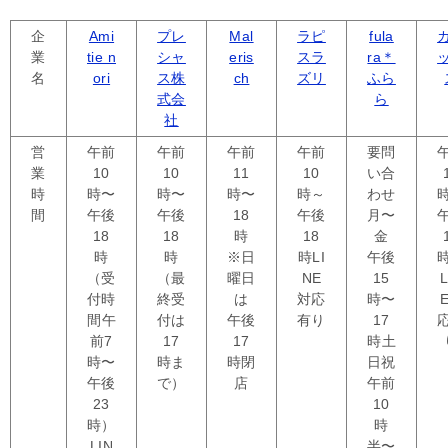
企
Ami
プレ
Mal
ラピ
fula
業
tie n
シャ
eris
スラ
ra＊
名
ori
ス株
ch
ズリ
ふら
式会
ら
社
営
午前
午前
午前
午前
要問
業
10
10
11
10
い合
時
時〜
時〜
時〜
時～
わせ
間
午後
午後
18
午後
月〜
18
18
時
18
金
時
時
※日
時
LI
午後
（受
（最
曜日
NE
15
L
付時
終受
は
対応
時〜
間
午
付は
午後
有り
17
前7
17
17
時
土
時〜
時ま
時閉
日祝
午後
で）
店
午前
23
10
時）
時
LIN
半〜