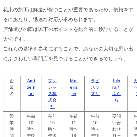
花束の加工は鮮度が保つことが重要であるため、依頼をす
るにあたり、迅速な対応が求められます。
店舗選びの際は以下のポイントを総合的に検討することが
大切です。
これらの基準を参考にすることで、あなたの大切な思い出
にふさわしい専門店を見つけることができるでしょう。
企
Ami
プレ
Mal
ラピ
fula
業
tie n
シャ
eris
スラ
ra＊
名
ori
ス株
ch
ズリ
ふら
式会
ら
社
営
午前
午前
午前
午前
要問
業
10
10
11
10
い合
時
時〜
時〜
時〜
時～
わせ
間
午後
午後
18
午後
月〜