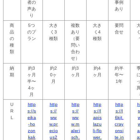
者の
事例
声あ
あり
り
商
5つ
大き
複数
大き
要問
品
のプ
く3
あり
く4
合せ
の
ラン
種類
（要
種類
種
問い
類
合わ
せ）
納
約3
約2
約3
約4
約半
期
ヶ月
0ヶ
ヶ月
ヶ月
年〜
半〜
月
1年
4ヶ
月
U
http
http
http
http
http
h
R
s://s
s://
s://
s://l
s://l
s
L
eika
ww
ww
apis
6kjt.
-ho
w.pr
w.m
lazu
cray
w
zon
ecio
aleri
li-flo
onsi
a
kak
us2
sch.
wer.
te.in
a