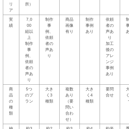
リ
所）
ア
実
7,0
制作
商品
制作
依頼
績
00
事
画像
事例
者の
組以
例、
有り
あり
声あ
上
依頼
り
制作
者の
加工
事
声あ
後の
例、
り
アレ
依頼
ンジ
者の
事例
声あ
あり
り
商
5つ
大き
複数
大き
要問
品
のプ
く3
あり
く4
合せ
の
ラン
種類
（要
種類
種
問い
類
合わ
せ）
納
約3
約2
約3
約4
約半