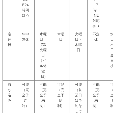
E24
17
時間
時
LI
対応
NE
対応
有り
定
年中
水曜
木曜
火曜
不定
休
無休
日・
日
日・
休
日
第3
木曜
火曜
日
日
(ビ
ル休
館
日)
持
可能
可能
可能
可能
可能
ち
（完
（完
（完
（営
（完
込
全予
全予
全予
業日
全予
み
約
約
約
は予
約
制）
制）
制）
約な
制）
しで