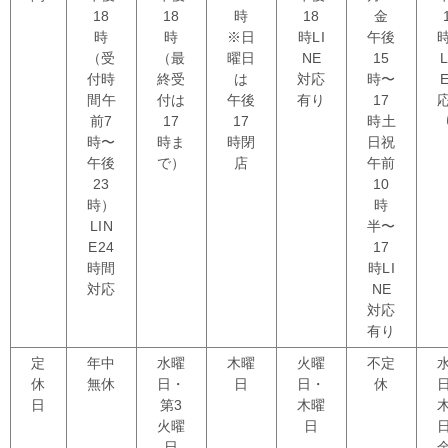
18
18
時
18
金
時
時
※日
時
LI
午後
（受
（最
曜日
NE
15
L
付時
終受
は
対応
時〜
間
午
付は
午後
有り
17
前7
17
17
時
土
時〜
時ま
時閉
日祝
午後
で）
店
午前
23
10
時）
時
LIN
半〜
E24
17
時間
時
LI
対応
NE
対応
有り
定
年中
水曜
木曜
火曜
不定
休
無休
日・
日
日・
休
日
第3
木曜
火曜
日
日