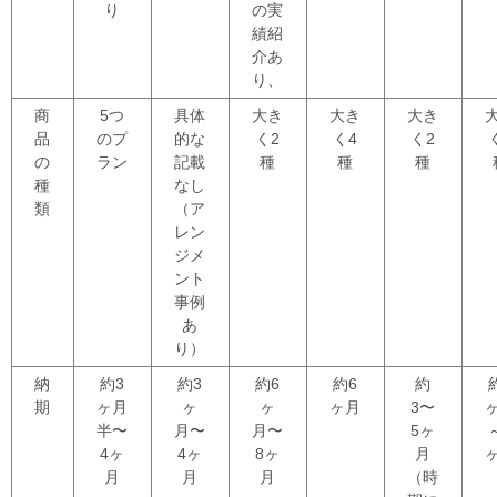
り
の実
績紹
介あ
り、
商
5つ
具体
大き
大き
大き
品
のプ
的な
く2
く4
く2
の
ラン
記載
種
種
種
種
なし
類
（ア
レン
ジメ
ント
事例
あ
り）
納
約3
約3
約6
約6
約
期
ヶ月
ヶ
ヶ
ヶ月
3〜
半〜
月〜
月〜
5ヶ
4ヶ
4ヶ
8ヶ
月
月
月
月
（時