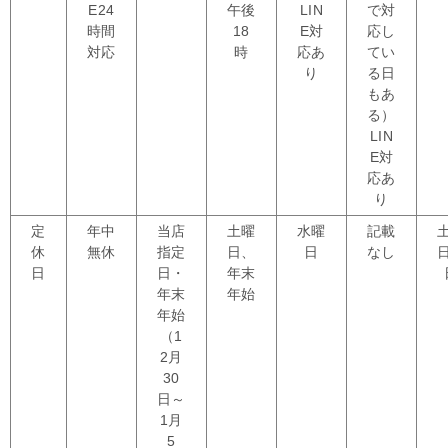
E24
午後
LIN
で対
時間
18
E対
応し
対応
時
応あ
てい
り
る日
もあ
る）
LIN
E対
応あ
り
定
年中
当店
土曜
水曜
記載
休
無休
指定
日、
日
なし
日
日・
年末
年末
年始
年始
（1
2月
30
日～
1月
5