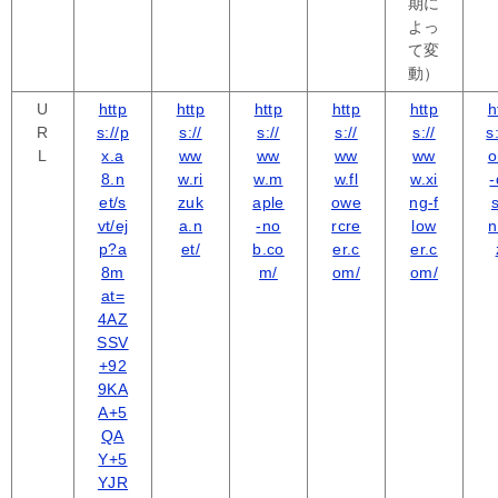
期に
よっ
て変
動）
U
http
http
http
http
http
h
R
s://p
s://
s://
s://
s://
s:
L
x.a
ww
ww
ww
ww
o
8.n
w.ri
w.m
w.fl
w.xi
-
et/s
zuk
aple
owe
ng-f
vt/ej
a.n
-no
rcre
low
n
p?a
et/
b.co
er.c
er.c
8m
m/
om/
om/
at=
4AZ
SSV
+92
9KA
A+5
QA
Y+5
YJR