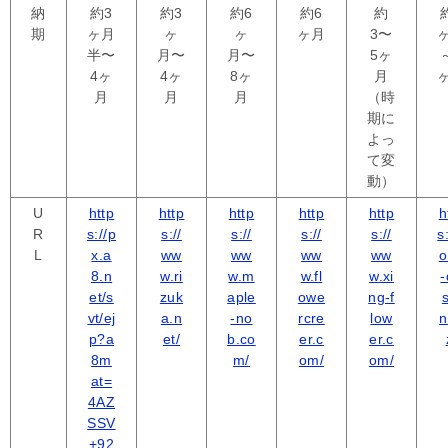
納
約3
約3
約6
約6
約
期
ヶ月
ヶ
ヶ
ヶ月
3〜
半〜
月〜
月〜
5ヶ
4ヶ
4ヶ
8ヶ
月
月
月
月
（時
期に
よっ
て変
動）
U
http
http
http
http
http
h
R
s://p
s://
s://
s://
s://
s:
L
x.a
ww
ww
ww
ww
o
8.n
w.ri
w.m
w.fl
w.xi
-
et/s
zuk
aple
owe
ng-f
vt/ej
a.n
-no
rcre
low
n
p?a
et/
b.co
er.c
er.c
8m
m/
om/
om/
at=
4AZ
SSV
+92