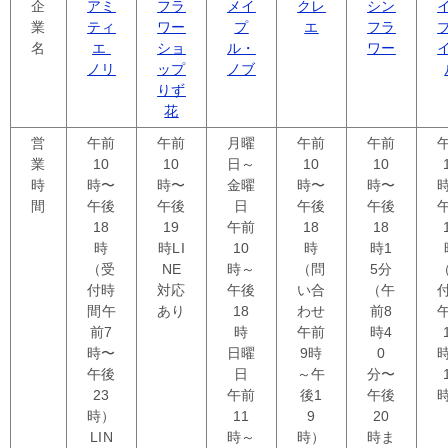
企
アミ
フラ
メイ
クレ
シン
業
ティ
ワー
プ
エ
フラ
名
エ
ショ
ル・
ワー
ノリ
ップ
ノブ
りず
花
営
午前
午前
月曜
午前
午前
業
10
10
日～
10
10
時
時〜
時〜
金曜
時〜
時〜
間
午後
午後
日
午後
午後
18
19
午前
18
18
時
時
LI
10
時
時1
（受
NE
時～
（問
5分
付時
対応
午後
い合
（午
間
午
あり
18
わせ
前8
前7
時
午前
時4
時〜
日曜
9時
0
午後
日
～午
分〜
23
午前
後1
午後
時）
11
9
20
LIN
時～
時）
時ま