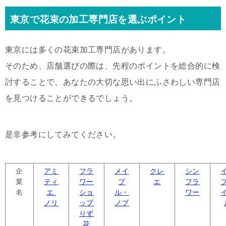
東京で花束の加工専門店を選ぶポイント
東京には多くの花束加工専門店があります。
そのため、店舗選びの際は、先程のポイントを総合的に検
討することで、あなたの大切な思い出にふさわしい専門店
を見つけることができるでしょう。
是非参考にしてみてください。
企
アミ
フラ
メイ
クレ
シン
業
ティ
ワー
プ
エ
フラ
名
エ
ショ
ル・
ワー
ノリ
ップ
ノブ
りず
花