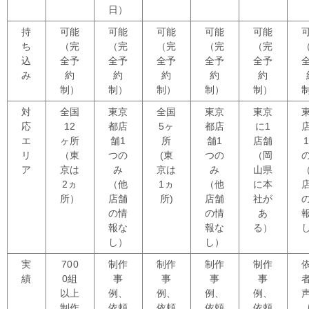
日）
持
可能
可能
可能
可能
可能
ち
（完
（完
（完
（完
（完
込
全予
全予
全予
全予
全予
み
約
約
約
約
約
制）
制）
制）
制）
制）
対
全国
東京
全国
東京
東京
応
12
都店
5ヶ
都店
に1
エ
ヶ所
舗1
所
舗1
店舗
リ
（東
つの
(東
つの
（岡
ア
京は
み
京は
み
山県
2ヵ
（他
1ヵ
（他
に本
所）
店舗
所)
店舗
社が
の情
の情
あ
報な
報な
る）
し）
し）
実
700
制作
制作
制作
制作
績
0組
事
事
事
事
以上
例、
例、
例、
例、
制作
依頼
依頼
依頼
依頼