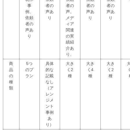
事
者の
者の
者の
者の
例、
声あ
声、
声あ
声あ
依頼
り
メデ
り
り
者の
ィア
声あ
関連
り
の実
績紹
介あ
り、
商
5つ
具体
大き
大き
大き
品
のプ
的な
く2
く4
く2
の
ラン
記載
種
種
種
種
なし
類
（ア
レン
ジメ
ント
事例
あ
り）