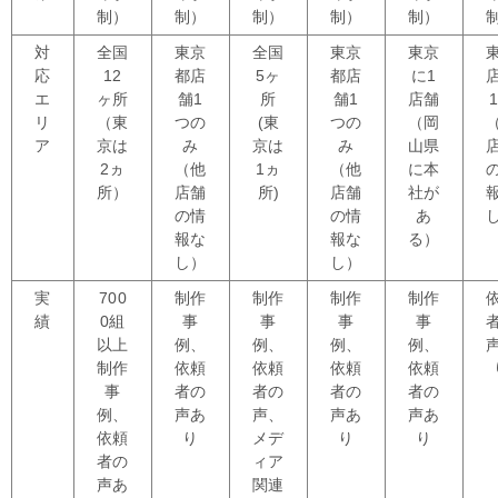
制）
制）
制）
制）
制）
対
全国
東京
全国
東京
東京
応
12
都店
5ヶ
都店
に1
エ
ヶ所
舗1
所
舗1
店舗
リ
（東
つの
(東
つの
（岡
ア
京は
み
京は
み
山県
2ヵ
（他
1ヵ
（他
に本
所）
店舗
所)
店舗
社が
の情
の情
あ
報な
報な
る）
し）
し）
実
700
制作
制作
制作
制作
績
0組
事
事
事
事
以上
例、
例、
例、
例、
制作
依頼
依頼
依頼
依頼
事
者の
者の
者の
者の
例、
声あ
声、
声あ
声あ
依頼
り
メデ
り
り
者の
ィア
声あ
関連