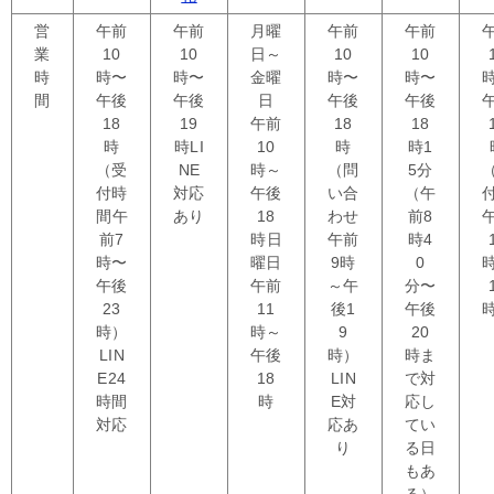
営
午前
午前
月曜
午前
午前
業
10
10
日～
10
10
時
時〜
時〜
金曜
時〜
時〜
間
午後
午後
日
午後
午後
18
19
午前
18
18
時
時
LI
10
時
時1
（受
NE
時～
（問
5分
付時
対応
午後
い合
（午
間
午
あり
18
わせ
前8
前7
時
日
午前
時4
時〜
曜日
9時
0
午後
午前
～午
分〜
23
11
後1
午後
時）
時～
9
20
LIN
午後
時）
時ま
E24
18
LIN
で対
時間
時
E対
応し
対応
応あ
てい
り
る日
もあ
る）