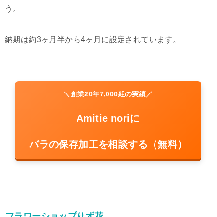
う。
納期は約3ヶ月半から4ヶ月に設定されています。
＼創業20年7,000組の実績／
Amitie noriに
バラの保存加工を相談する（無料）
フラワーショップりず花