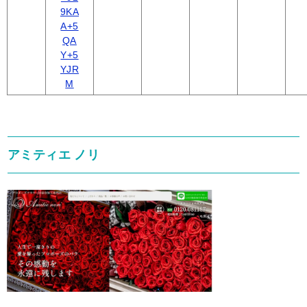
9KA
A+5
QA
Y+5
YJR
M
アミティエ ノリ