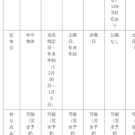
LIN
E対
応あ
り
定
年中
当店
土曜
水曜
記載
休
無休
指定
日、
日
なし
日
日・
年末
年末
年始
年始
（1
2月
30
日～
1月
5
日）
持
可能
可能
可能
可能
可能
ち
（完
（完
（完
（完
（完
込
全予
全予
全予
全予
全予
み
約
約
約
約
約